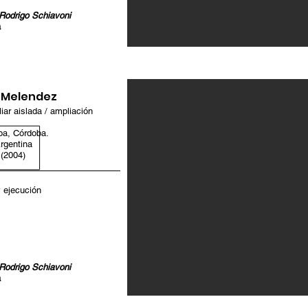
 Rodrigo Schiavoni
a
 Melendez
iar aislada / ampliación
ba, Córdoba.
rgentina
(2004)
 ejecución
 Rodrigo Schiavoni
a