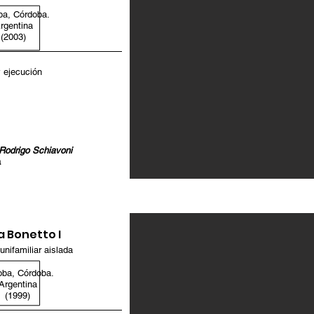
ba, Córdoba.
rgentina
(2003)
 ejecución
 Rodrigo Schiavoni
a
 Bonetto I
unifamiliar aislada
oba, Córdoba.
Argentina
(1999)