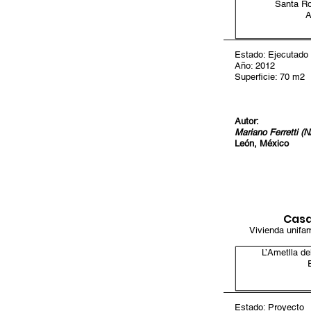
Santa R
A
Estado: Ejecutado
Año: 2012
Superficie: 70 m2
Autor:
Mariano Ferretti (
León, México
Casa
Vivienda unifami
L’Ametlla de
Estado: Proyecto