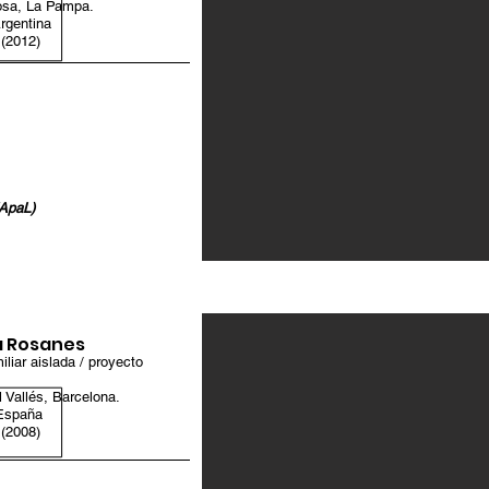
osa, La Pampa.
rgentina
(2012)
NApaL)
 Rosanes
liar aislada / proyecto
l Vallés,
Barcelona.
España
(2008)