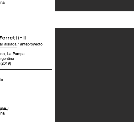
ina
erretti - II
ar aislada / anteproyecto
osa, La Pampa.
rgentina
(2019)
to
ApaL)
ina