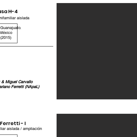
sa H-4
nifamiliar aislada
 Guanajuato.
México
(2015)
 & Miguel Carvallo
riano Ferretti (NApaL)
erretti - I
liar aislada / ampliación