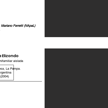
Mariano Ferretti (NApaL)
 Elizondo
nifamiliar aislada
osa, La Pampa.
rgentina
(2004)