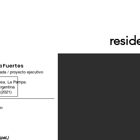
resid
a Fuertes
lada / proyecto ejecutivo
osa, La Pampa.
rgentina
(2021)
ón
ApaL)