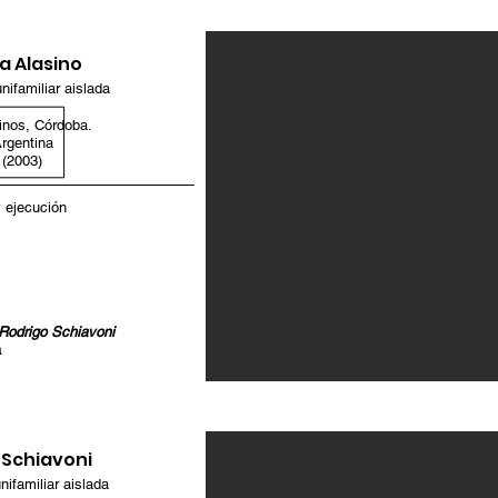
a Alasino
nifamiliar aislada
inos, Córdoba.
rgentina
(2003)
 ejecución
 Rodrigo Schiavoni
a
 Schiavoni
nifamiliar aislada