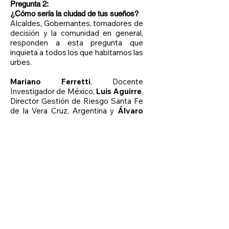
Pregunta 2:
¿Cómo sería la ciudad de tus sueños?
Alcaldes, Gobernantes, tomadores de
decisión y la comunidad en general,
responden a esta pregunta que
inquieta a todos los que habitamos las
urbes.
Mariano Ferretti
, Docente
Investigador de México,
Luis Aguirre
,
Director Gestión de Riesgo Santa Fe
de la Vera Cruz, Argentina y
Álvaro
Berdugo
, Vicealcalde de Medellín.
Nos comparten cómo se imaginan la
ciudad de sus sueños.
Pregunta 3:
¿Como habitante de una ciudad: qué es
lo que más te preocupa?
Con una densidad poblacional en
aumento, no sorprende ver al rededor
del mundo que los ciudadanos de las
diferentes urbes se sientan
preocupados por temas similares.