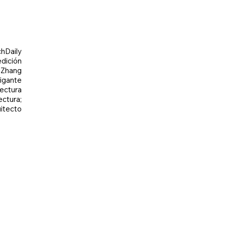
chDaily
edición
: Zhang
gigante
ectura
ctura;
itecto