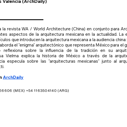
s Valencia (ArchDaily)
a la revista WA / World Architecture (China) en conjunto para Ar
entes aspectos de la arquitectura mexicana en la actualidad. La 
culos que introducen la arquitectura mexicana a la audiencia china
, aborda el "enigma" arquitectónico que representa México para el 
o reflexiona sobre la influencia de la tradición en su arquit
 Vielma explica la historia de México a través de la arquite
cia especula sobre las "arquitecturas mexicanas" junto al arqu
ti.
en
ArchDaily
66606 (MEX) +54 1163504140 (ARG)