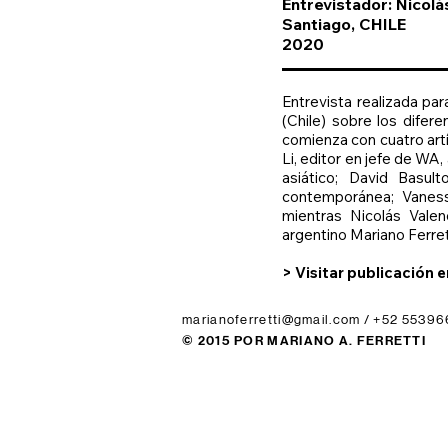
Entrevistador: Nicolá
Santiago, CHILE
2020
Entrevista realizada par
(Chile) sobre los difer
comienza con cuatro artí
Li, editor en jefe de WA
asiático; David Basult
contemporánea; Vanessa
mientras Nicolás Valen
argentino Mariano Ferret
> Visitar publicación 
marianoferretti@gmail.com
/ +52 55396
© 2015 POR MARIANO A. FERRETTI